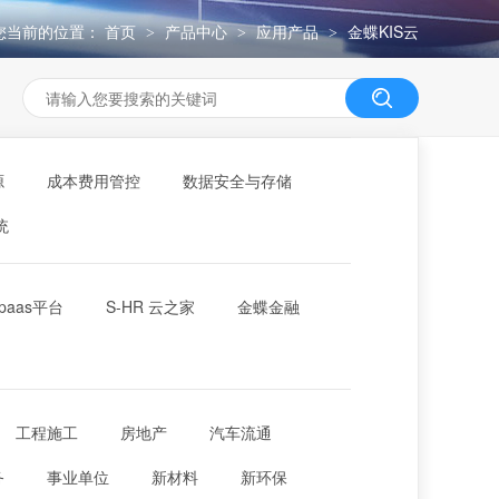
您当前的位置：
首页
产品中心
应用产品
金蝶KIS云
>
>
>
源
成本费用管控
数据安全与存储
统
paas平台
S-HR 云之家
金蝶金融
工程施工
房地产
汽车流通
务
事业单位
新材料
新环保