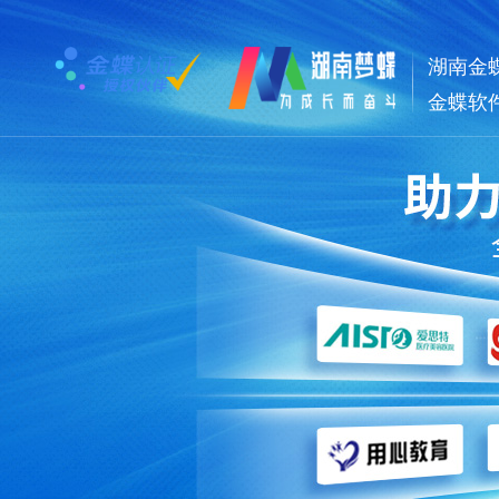
湖南金
金蝶软