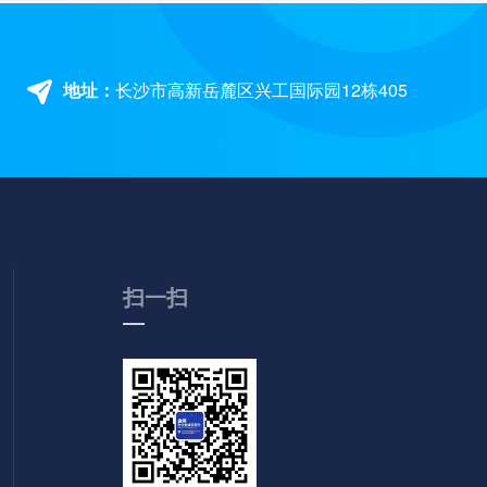
地址：
长沙市高新岳麓区兴工国际园12栋405
扫一扫