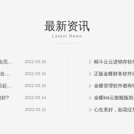
最新资讯
Latest News
“虎跃星空、赓续笃行”2022年度超越联赛暨誓师大会完美收官！
精斗云云进销存软
2022.03.16
【共信共享，共创共赢】湖南梦蝶2022年生态战略合作会议圆满召开
正版金蝶财务软件
2022.03.16
官宣！国税总局局长：金税四期正式启动！3月15日起，这些企业要小心了......
金蝶管理软件都有
2022.03.16
好?
金蝶kis云旗舰版
2022.03.14
2022.03.11