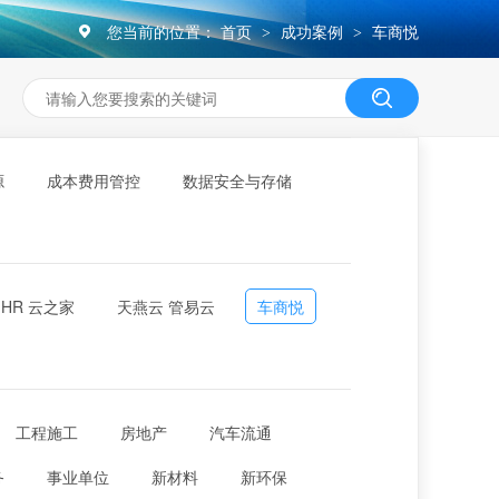
您当前的位置：
首页
成功案例
车商悦
>
>
源
成本费用管控
数据安全与存储
-HR 云之家
天燕云 管易云
车商悦
工程施工
房地产
汽车流通
务
事业单位
新材料
新环保