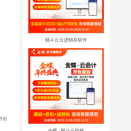
精斗云云进销存软件
外出
金蝶 · 精斗云软件