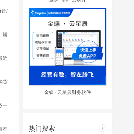
音/
、辅
最近
购货
金蝶 · 云星辰财务软件
务一
热门搜索
+
推荐