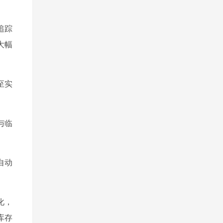
追踪
大幅
至实
与临
自动
化，
库存