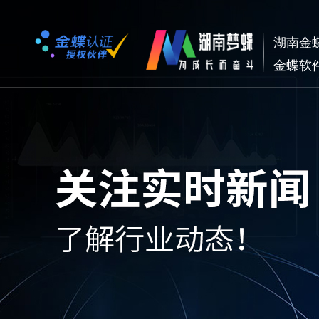
湖南金
金蝶软