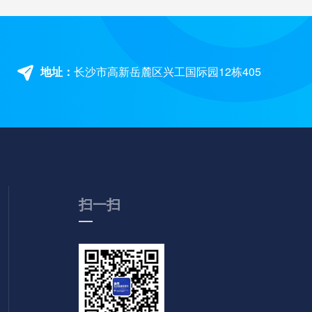
地址：
长沙市高新岳麓区兴工国际园12栋405
扫一扫