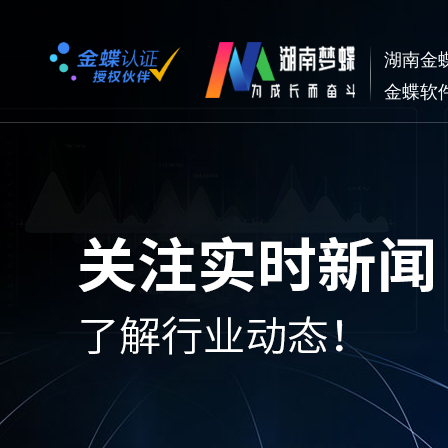
湖南金
金蝶软