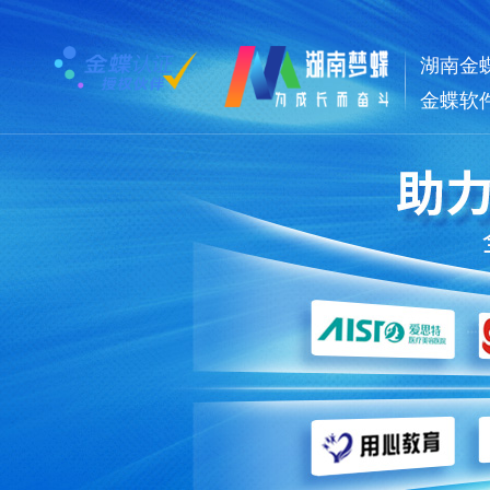
湖南金
金蝶软