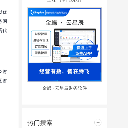
以优
务网
贷代
3财
团财
金蝶 · 云星辰财务软件
热门搜索
+