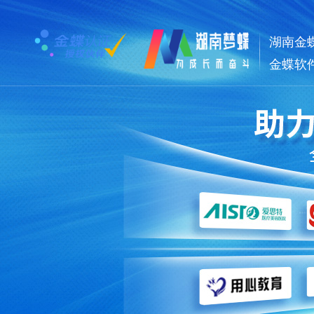
湖南金
金蝶软