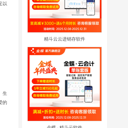
足以
精斗云云进销存软件
、生
爱的
金蝶 · 精斗云软件