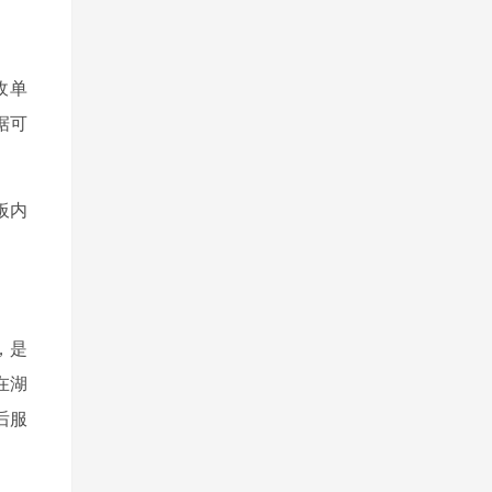
收单
据可
板内
，是
在湖
后服