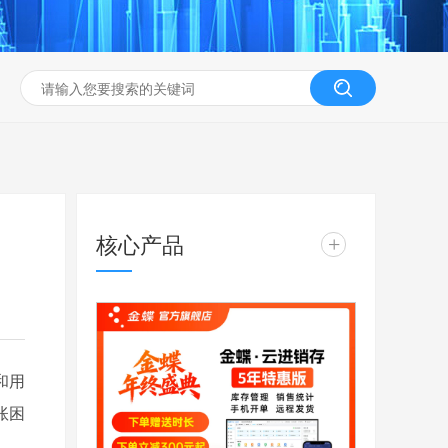
核心产品
+
和用
账困