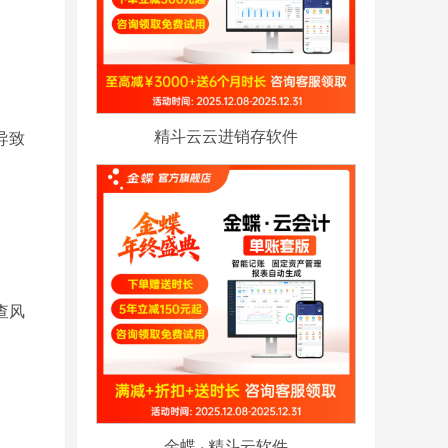
精斗云云进销存软件
导致
查风
金蝶 · 精斗云软件