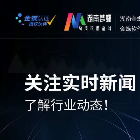
湖南金
金蝶软