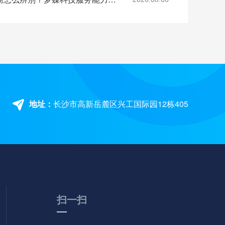
地址：
长沙市高新岳麓区兴工国际园12栋405
扫一扫