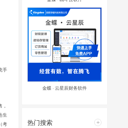
统手
金蝶 · 云星辰财务软件
售，
达生
热门搜索
+
（考