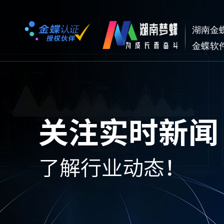
湖南金
金蝶软