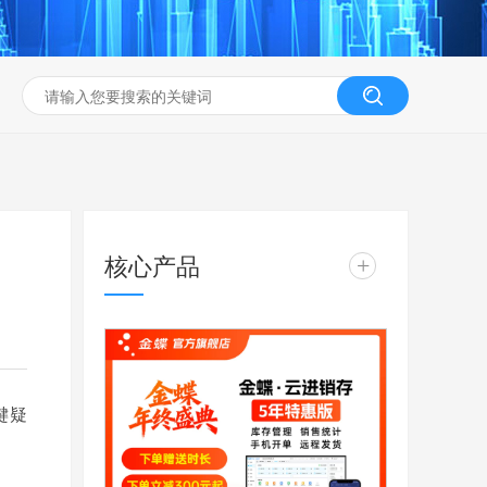
核心产品
+
键疑