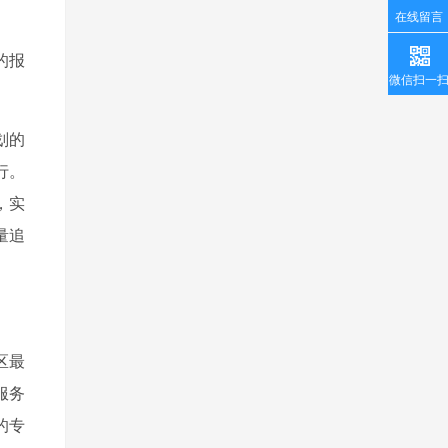
在线留言
的报
微信扫一
划的
行。
，实
量追
区最
服务
的专