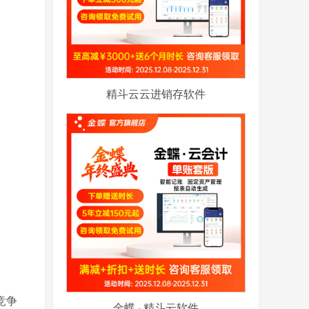
精斗云云进销存软件
竞争
金蝶 · 精斗云软件