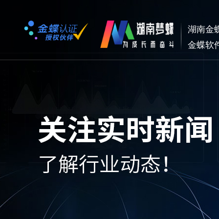
湖南金
金蝶软