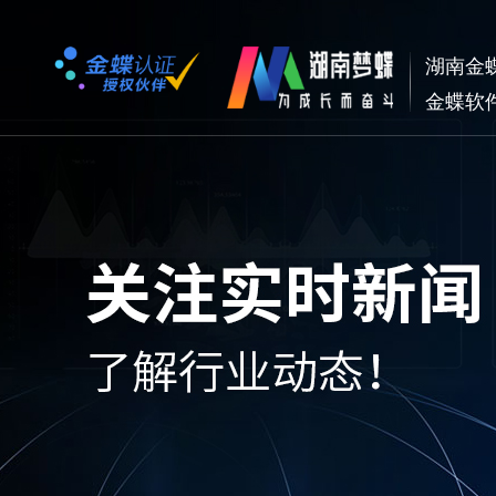
湖南金
金蝶软