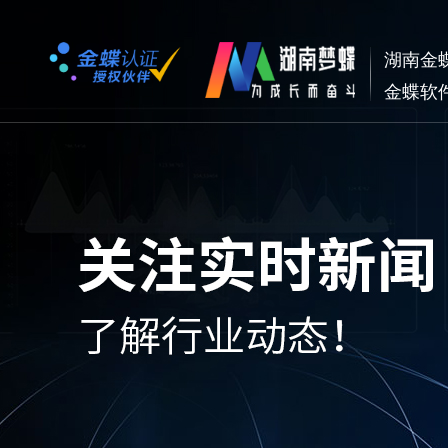
湖南金
金蝶软