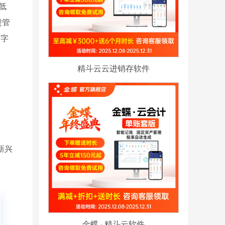
低
进管
数字
精斗云云进销存软件
新兴
金蝶 · 精斗云软件