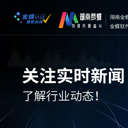
湖南金
金蝶软