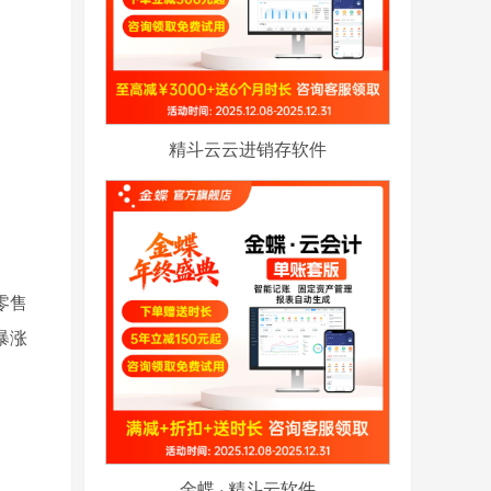
精斗云云进销存软件
零售
暴涨
金蝶 · 精斗云软件