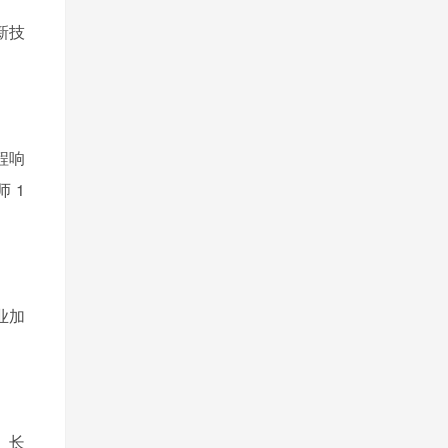
新技
。
远程响
 1
业加
。长