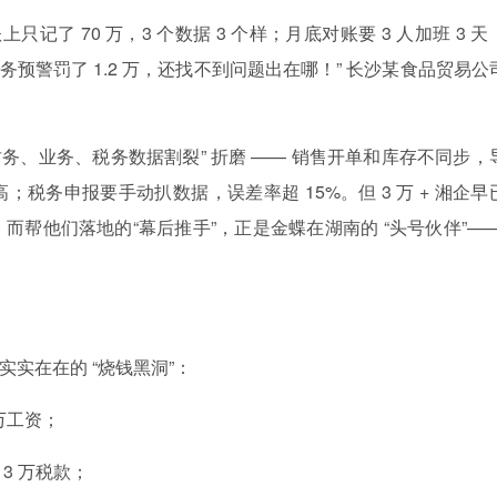
上只记了 70 万，3 个数据 3 个样；月底对账要 3 人加班 3 天
，税务预警罚了 1.2 万，还找不到问题出在哪！” 长沙某食品贸易公
财务、业务、税务数据割裂” 折磨 —— 销售开单和库存不同步，
税务申报要手动扒数据，误差率超 15%。但 3 万 + 湘企早
帮他们落地的“幕后推手”，正是金蝶在湖南的 “头号伙伴”——
？
实实在在的 “烧钱黑洞”：
 万工资；
3 万税款；