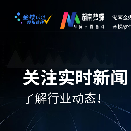
湖南金
金蝶软