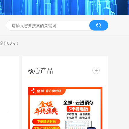
升80%！
核心产品
+
数