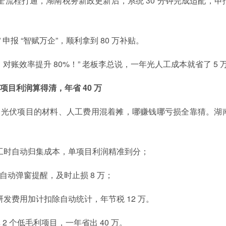
全流程打通，湖南税务新政更新后，系统 30 分钟完成适配，申
申报 “智赋万企”，顺利拿到 80 万补贴。
账效率提升 80%！” 老板李总说，一年光人工成本就省了 5 
 项目利润算得清，年省 40 万
3 个光伏项目的材料、人工费用混着摊，哪赚钱哪亏损全靠猜。湖
工时自动归集成本，单项目利润精准到分；
统自动弹窗提醒，及时止损 8 万；
发费用加计扣除自动统计，年节税 12 万。
 个低毛利项目，一年省出 40 万。