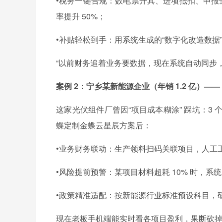
•税务一键合规：数电票开具、进项抵扣、申报
率提升 50%；
•补贴轻松到手：用系统生成的“数字化改造数据” 
“以前财务追着业务要数据，现在系统自动同步，对
案例 2：宁乡某新能源企业（年销 1.2 亿）——
这家光伏组件厂曾因“项目成本糊涂” 踩坑：
蝶定制金蝶云星辰方案后：
•业务财务联动：生产领料扫码关联项目，人工
•风险提前预警：某项目材料超耗 10% 时，系
•政策精准适配：按新能源行业标准预设科目，研
现在老板手机端能实时看各项目盈利，果断砍掉 2