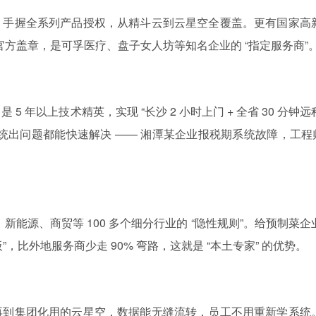
，手握全系列产品授权，从精斗云到云星空全覆盖。更有国家高
官方盖章，是可孚医疗、盘子女人坊等知名企业的 “指定服务商”
 是 5 年以上技术精英，实现 “长沙 2 小时上门 + 全省 30 分钟
统出问题都能快速解决 —— 湘潭某企业报税期系统故障，工程师
食品、新能源、商贸等 100 多个细分行业的 “隐性规则”。给预制菜企
”，比外地服务商少走 90% 弯路，这就是 “本土专家” 的优势。
再到集团化用的云星空，数据能无缝流转，员工不用重新学系统