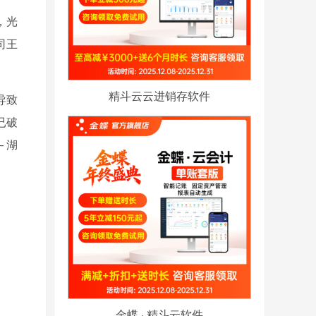
，光
司王
精斗云云进销存软件
导致
已破
 湖
金蝶 · 精斗云软件