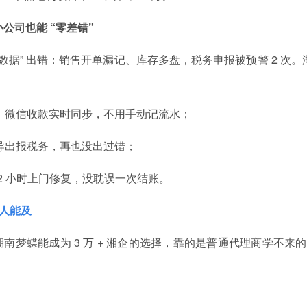
小公司也能 “零差错”
录数据” 出错：销售开单漏记、库存多盘，税务申报被预警 2 次。
；微信收款实时同步，不用手动记流水；
导出报税务，再也没出过错；
2 小时上门修复，没耽误一次结账。
无人能及
梦蝶能成为 3 万 + 湘企的选择，靠的是普通代理商学不来的 