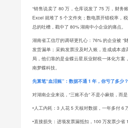
“销售说卖了 80 万，仓库说发了 75 万，财务账
Excel 就堆了 5 个文件夹；数电票开错税率
总的吐槽，戳中了 80% 湖南中小企业的痛点。
湖南省工信厅的调研更扎心：76% 的企业被 “
发货漏单；采购发票没及时入账，造成成本虚高；
局，他们靠的是金蝶云星辰业财税一体化方案，而
南梦蝶科技。
先算笔“血泪账”：数据不通 1 年，你亏了多少
对湖南企业来说，“三账不合” 不是小麻烦，而是
•人工内耗：3 人花 5 天核对数据，一年多付 6
•直接损失：进项发票漏抵扣，100 万发票少省 1