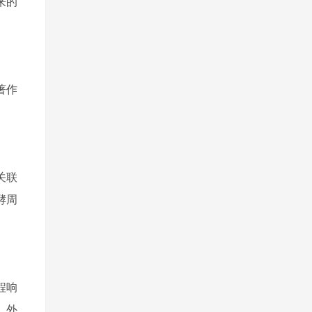
来的
著作
关联
酵周
远程响
，外