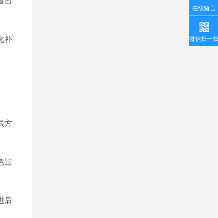
省出
在线留言
化补
微信扫一
辰方
色过
进后