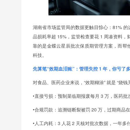
湖南省市场监管局的数据更触目惊心：81% 的这
品损耗率超 15%，监管检查要花 1 周凑资料，
靠的是金蝶云星辰批次保质期管理方案，而帮他们
科技。
先算笔“效期血泪账”：管理失控 1 年，你亏了
对食品、医药企业来说，“效期糊涂” 就是 “烧
•直接亏损：预制菜临期报废每月 3 万，医药批次
•合规罚款：追溯链断裂被罚 20 万，过期商品在售
•人工内耗：3 人花 2 天核对批次数据，一年多付