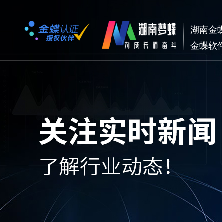
湖南金
金蝶软