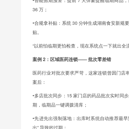
•智能效期预警：提前 7 天弹窗提醒临期商品，自
36 万；
•合规拿补贴：系统 30 分钟生成湖南食安新规要
贴。
“以前怕临期更怕检查，现在系统点一下就出全流
案例 2：区域医药连锁—— 批次零差错
医药行业对批次要求严苛，这家连锁曾因门店
案后：
•多店批次同步：15 家门店的药品批次实时同
期，临期品一键调拨清库；
•先进先出强制落地：出库时系统自动推荐最早
出” 导致的过期；