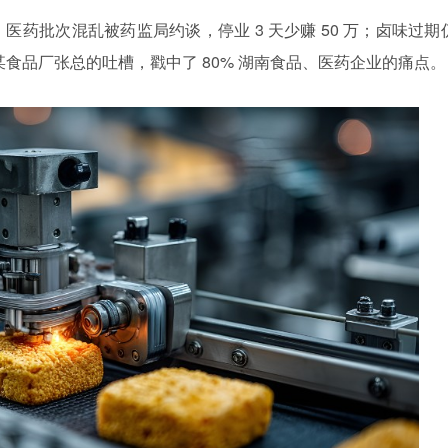
万；医药批次混乱被药监局约谈，停业 3 天少赚 50 万；卤味过期
沙某食品厂张总的吐槽，戳中了 80% 湖南食品、医药企业的痛点。