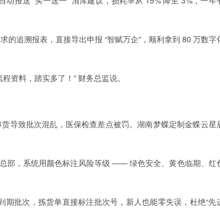
动推送 “买一送一” 清库建议，损耗率从 15% 降至 3%，一年
求的追溯报表，直接导出申报 “智赋万企”，顺利拿到 80 万数字
程资料，踏实多了！” 财务总监说。
串货导致批次混乱，医保检查差点被罚。湖南梦蝶定制金蝶云星
步总部，系统用颜色标注风险等级 —— 绿色安全、黄色临期、红
到期批次，拣货单直接标注批次号，新人也能零失误，杜绝“先