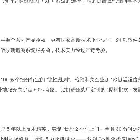
湖南梦蝶能成为 3 万 + 湘企的选择，靠的是普通代理商学不
手握全系列产品授权，更有国家高新技术企业认证、21 项软件
它做效期追溯系统服务商，技术实力经过严苛考验。
100 多个细分行业的 “隐性规则”。给预制菜企业加 “冷链温湿度
地服务商少走 90% 弯路。比如帮酱菜厂定制的 “原料批次 - 发
 是 5 年以上技术精英，实现 “长沙 2 小时上门 + 全省 30 分钟
时到场修复，避免 5 万原料浪费 —— 这种 “本地化极速响应”