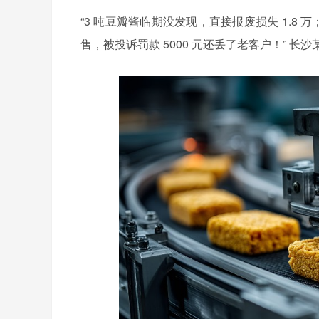
“3 吨豆瓣酱临期没发现，直接报废损失 1.8 
售，被投诉罚款 5000 元还丢了老客户！” 长