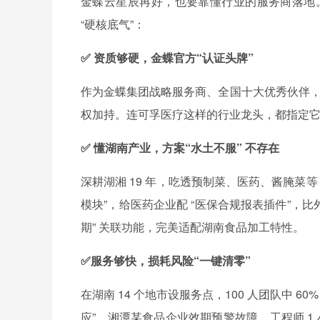
金蝶云星辰再好，也要靠懂行业的服务商落地。
“硬核底气”：
✅ 资质够硬，金蝶官方“认证头牌”
作为金蝶集团战略服务商、全国十大优秀伙伴，
权加持。连可孚医疗这样的行业龙头，都指定
✅ 懂湖南产业，方案“水土不服” 不存在
深耕湖湘 19 年，吃透预制菜、医药、酱腌菜等 
模块”，给医药企业配 “医保合规报表插件”，比外
期” 关联功能，完美适配湖南食品加工特性。
✅服务够快，损耗风险“一键清零”
在湖南 14 个地市设服务点，100 人团队中 60%
应”。湘潭某食品企业效期预警故障，工程师 1 小