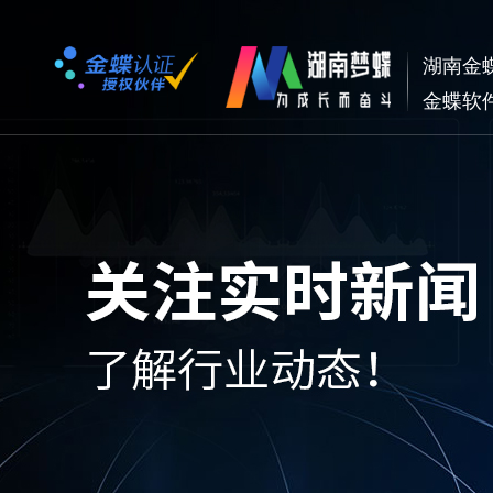
湖南金
金蝶软