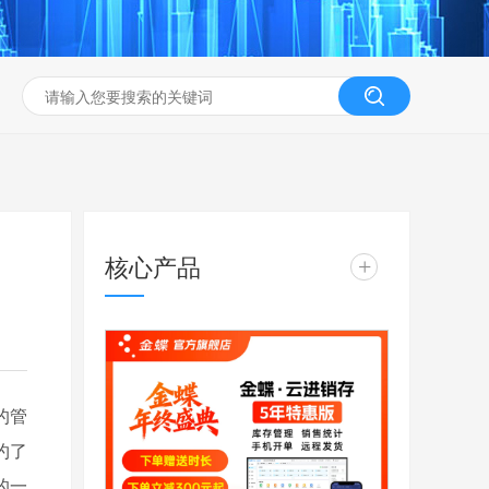
核心产品
+
的管
约了
的一