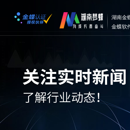
湖南金
金蝶软