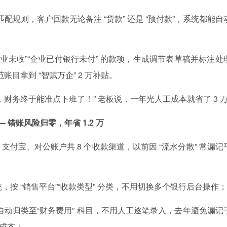
” 匹配规则，客户回款无论备注 “货款” 还是 “预付款”，系统都能自
业未收”“企业已付银行未付” 的款项，生成调节表草稿并标注处
账目拿到 “智赋万企” 2 万补贴。
定，财务终于能准点下班了！” 老板说，一年光人工成本就省了 3 
 错账风险归零，年省 1.2 万
支付宝、对公账户共 8 个收款渠道，以前因 “流水分散” 常漏记
，按 “销售平台”“收款类型” 分类，不用切换多个银行后台操作；
自动归类至“财务费用” 科目，不用人工逐笔录入，去年避免漏记
改成本；