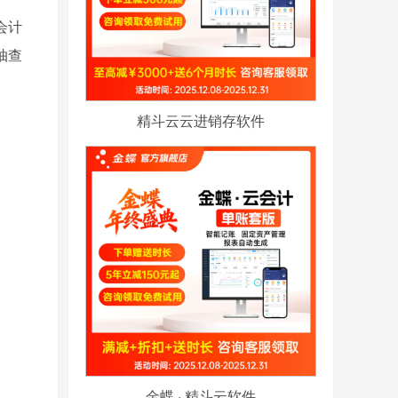
，会计
抽查
精斗云云进销存软件
金蝶 · 精斗云软件