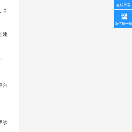
在线留言
动关
微信扫一
理建
万。
平台
手续