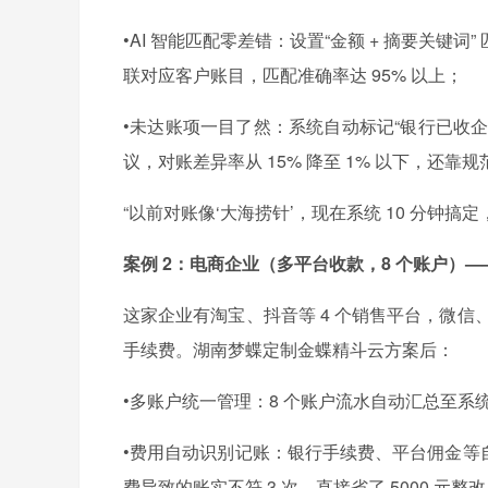
•AI 智能匹配零差错：设置“金额 + 摘要关键词
联对应客户账目，匹配准确率达 95% 以上；
•未达账项一目了然：系统自动标记“银行已收企
议，对账差异率从 15% 降至 1% 以下，还靠规范
“以前对账像‘大海捞针’，现在系统 10 分钟搞
案例 2：电商企业（多平台收款，8 个账户）——
这家企业有淘宝、抖音等 4 个销售平台，微信、
手续费。湖南梦蝶定制金蝶精斗云方案后：
•多账户统一管理：8 个账户流水自动汇总至系统
•费用自动识别记账：银行手续费、平台佣金等
费导致的账实不符 3 次，直接省了 5000 元整