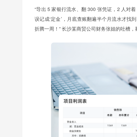
“导出 5 家银行流水、翻 300 张凭证，2 人对着
误记成‘定金’，月底查账翻遍半个月流水才找到
折腾一周！” 长沙某商贸公司财务张姐的吐槽，戳