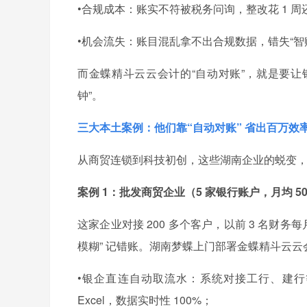
•合规成本：账实不符被税务问询，整改花 1 周还
•机会流失：账目混乱拿不出合规数据，错失“智赋
而金蝶精斗云云会计的“自动对账”，就是要让银行流
钟”。
三大本土案例：他们靠“自动对账” 省出百万效
从商贸连锁到科技初创，这些湖南企业的蜕变，
案例 1：批发商贸企业（5 家银行账户，月均 500
这家企业对接 200 多个客户，以前 3 名财务
模糊” 记错账。湖南梦蝶上门部署金蝶精斗云云
•银企直连自动取流水：系统对接工行、建行等
Excel，数据实时性 100%；