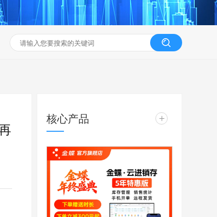
核心产品
+
再