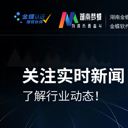
湖南金
金蝶软