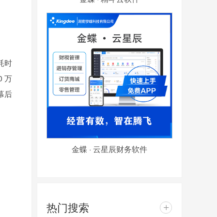
耗时
 万
幕后
金蝶 · 云星辰财务软件
热门搜索
+