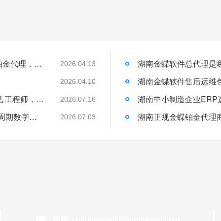
权威加冕！梦蝶科技荣膺 2026 金蝶最高级铂金代理，湖南企业数字化首选官方核心伙伴
2026.04.13
）
2026.04.10
湖南金蝶上门演示预约繁琐？找梦蝶科技销售工程师，一站式统筹行程与现场讲解
2026.07.16
长沙金蝶本地化服务｜湖南梦蝶19年全生命周期数字化落地保障
2026.07.03
邮箱：
hapcheng@mengdie286.com