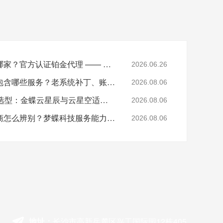
湖南金蝶软件总代理是哪家？官方认证铂金代理 —— 湖南梦蝶科技
2026.06.26
湖南金蝶软件售后运维包含哪些服务？老系统补丁、账套修复说明
2026.08.06
湖南中小制造企业ERP选型：金蝶云星辰与云星空适配场景
2026.08.06
湖南正规金蝶铂金代理商怎么辨别？梦蝶科技服务能力介绍
2026.08.06
地址：
长沙市高新岳麓区兴工国际园12栋405