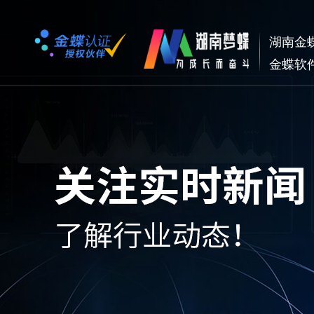
湖南金
金蝶软