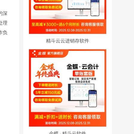
的深
处理
作负
精斗云云进销存软件
金蝶 · 精斗云软件