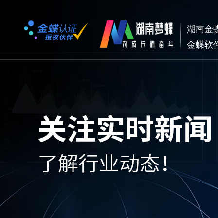
湖南金
金蝶软