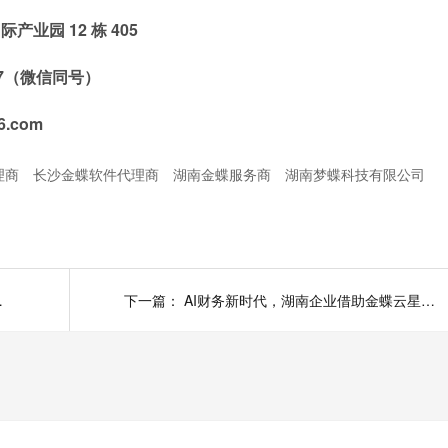
园 12 栋 405
67（微信同号）
.com
理商
长沙金蝶软件代理商
湖南金蝶服务商
湖南梦蝶科技有限公司
、落地差距太大
下一篇：
AI财务新时代，湖南企业借助金蝶云星辰、金蝶精斗云实现智能记账报税！