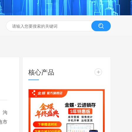
核心产品
+
！
、沟
地市