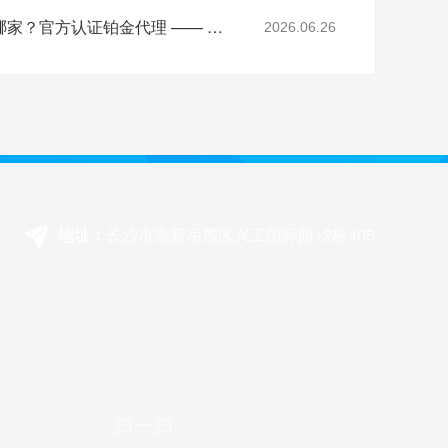
湖南金蝶软件总代理是哪家？官方认证铂金代理 —— 湖南梦蝶科技
2026.06.26
地址：
长沙市高新岳麓区兴工国际园12栋405
扫一扫