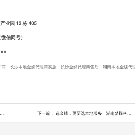
园 12 栋 405
7（微信同号）
om
务商
长沙本地金蝶代理商实施
长沙金蝶代理商售后
湖南本地金蝶代
 / 零售 / 餐饮 / 工厂专用金蝶方案，不同行业管理需求怎么匹配
下一篇：
选金蝶，更要选本地服务：湖南梦蝶科技19年深耕，3万+湘企信赖！