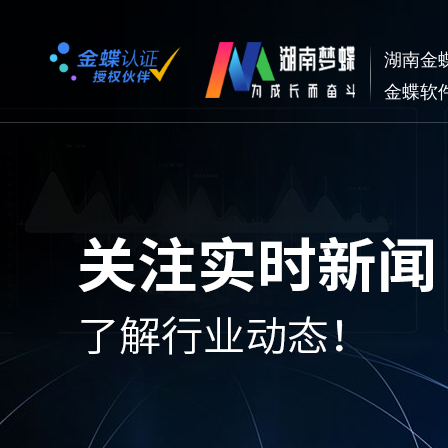
湖南金
金蝶软